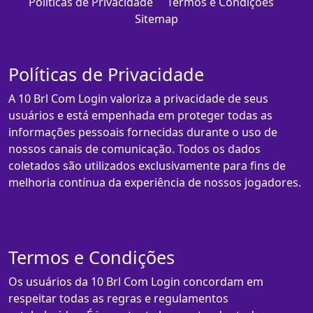
Políticas de Privacidade
Termos e Condições
Sitemap
Políticas de Privacidade
A 10 Brl Com Login valoriza a privacidade de seus
usuários e está empenhada em proteger todas as
informações pessoais fornecidas durante o uso de
nossos canais de comunicação. Todos os dados
coletados são utilizados exclusivamente para fins de
melhoria contínua da experiência de nossos jogadores.
Termos e Condições
Os usuários da 10 Brl Com Login concordam em
respeitar todas as regras e regulamentos