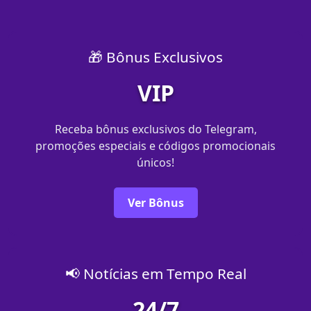
🎁 Bônus Exclusivos
VIP
Receba bônus exclusivos do Telegram,
promoções especiais e códigos promocionais
únicos!
Ver Bônus
📢 Notícias em Tempo Real
24/7