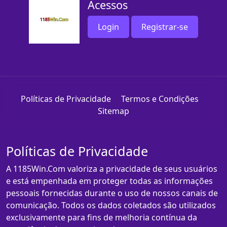
Acessos
Login
Registrar-se
Políticas de Privacidade
Termos e Condições
Sitemap
Políticas de Privacidade
A 1185Win.Com valoriza a privacidade de seus usuários
e está empenhada em proteger todas as informações
pessoais fornecidas durante o uso de nossos canais de
comunicação. Todos os dados coletados são utilizados
exclusivamente para fins de melhoria contínua da