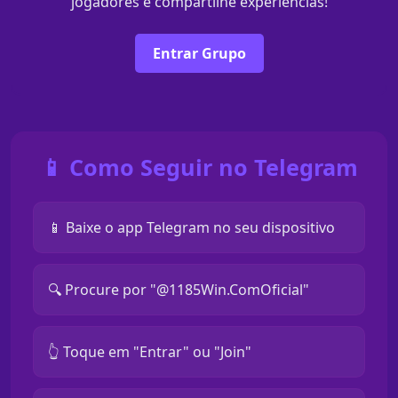
jogadores e compartilhe experiências!
Entrar Grupo
📱 Como Seguir no Telegram
📱 Baixe o app Telegram no seu dispositivo
🔍 Procure por "@1185Win.ComOficial"
👆 Toque em "Entrar" ou "Join"