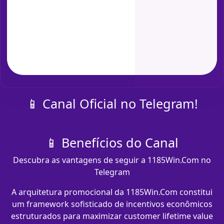
📱 Canal Oficial no Telegram!
📱 Benefícios do Canal
Descubra as vantagens de seguir a 1185Win.Com no
Telegram
A arquitetura promocional da 1185Win.Com constitui
um framework sofisticado de incentivos econômicos
estruturados para maximizar customer lifetime value