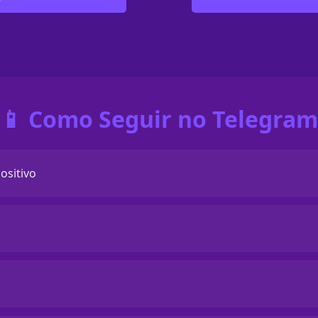
📱 Como Seguir no Telegram
ositivo