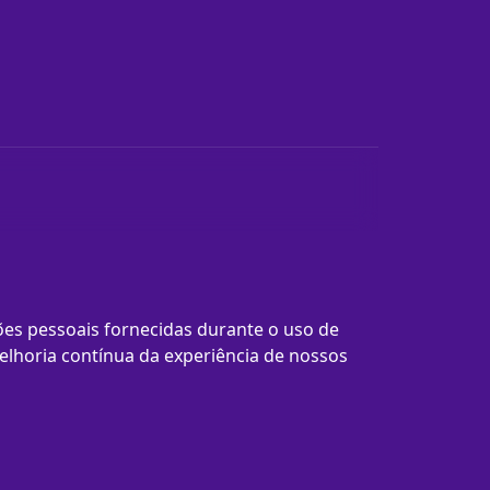
ões pessoais fornecidas durante o uso de
elhoria contínua da experiência de nossos