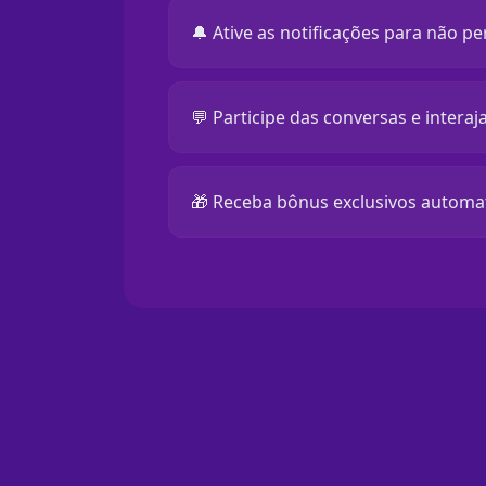
🔔 Ative as notificações para não p
💬 Participe das conversas e interaj
🎁 Receba bônus exclusivos autom