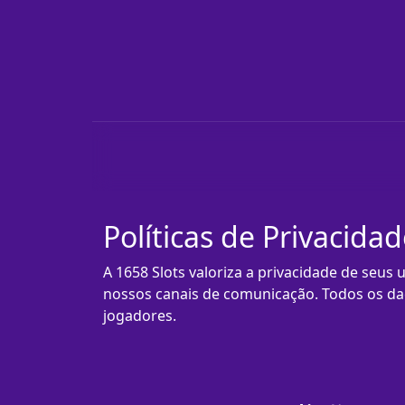
Políticas de Privacida
A 1658 Slots valoriza a privacidade de seu
nossos canais de comunicação. Todos os dad
jogadores.