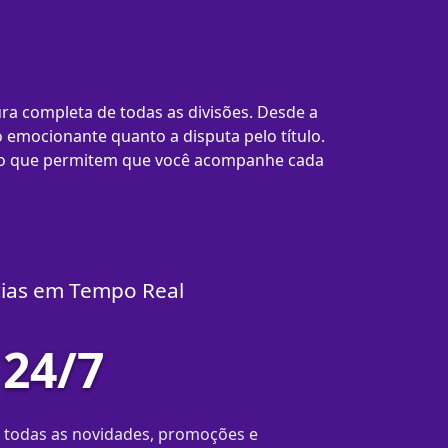
ura completa de todas as divisões. Desde a
ão emocionante quanto a disputa pelo título.
vivo que permitem que você acompanhe cada
cias em Tempo Real
24/7
e todas as novidades, promoções e