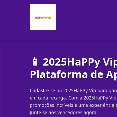
📱 2025HaPPy Vi
Plataforma de A
Cadastre-se na 2025HaPPy Vip para gan
em cada recarga. Com a 2025HaPPy Vip,
promoções incríveis e uma experiência d
Junte-se aos vencedores agora!