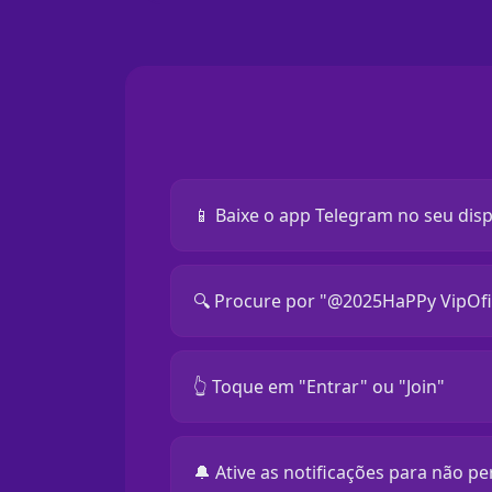
📱 Baixe o app Telegram no seu disp
🔍 Procure por "@2025HaPPy VipOfic
👆 Toque em "Entrar" ou "Join"
🔔 Ative as notificações para não p