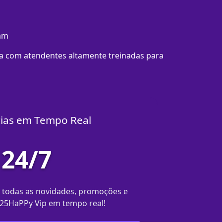
ram
a com atendentes altamente treinadas para
cias em Tempo Real
24/7
e todas as novidades, promoções e
25HaPPy Vip em tempo real!