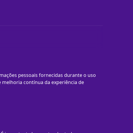
rmações pessoais fornecidas durante o uso
e melhoria contínua da experiência de