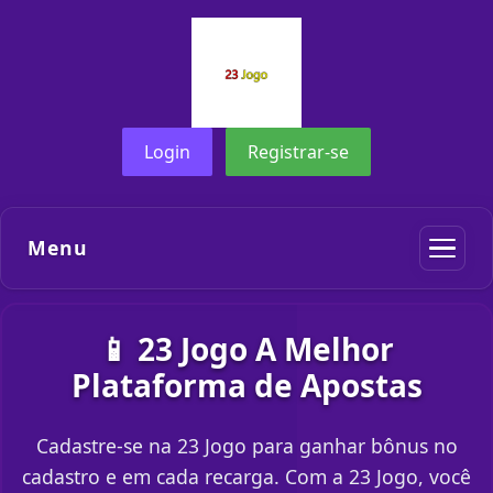
Login
Registrar-se
Menu
📱 23 Jogo A Melhor
Plataforma de Apostas
Cadastre-se na 23 Jogo para ganhar bônus no
cadastro e em cada recarga. Com a 23 Jogo, você