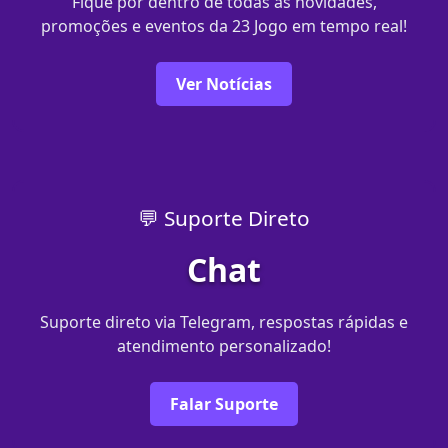
Fique por dentro de todas as novidades,
promoções e eventos da 23 Jogo em tempo real!
Ver Notícias
💬 Suporte Direto
Chat
Suporte direto via Telegram, respostas rápidas e
atendimento personalizado!
Falar Suporte