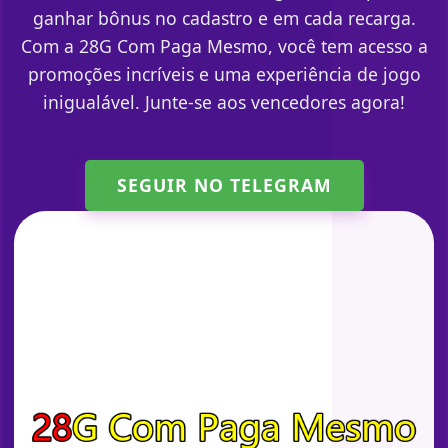
ganhar bônus no cadastro e em cada recarga.
Com a 28G Com Paga Mesmo, você tem acesso a
promoções incríveis e uma experiência de jogo
inigualável. Junte-se aos vencedores agora!
SEGUIR NO TELEGRAM