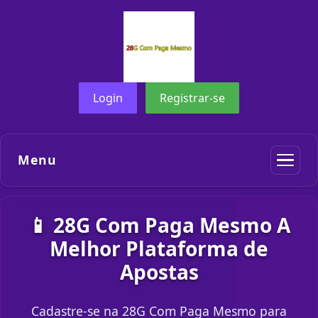
Login
Registrar-se
Menu
📱 28G Com Paga Mesmo A
Melhor Plataforma de
Apostas
Cadastre-se na 28G Com Paga Mesmo para