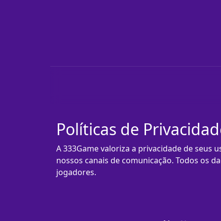
Políticas de Privacida
A 333Game valoriza a privacidade de seus 
nossos canais de comunicação. Todos os dad
jogadores.