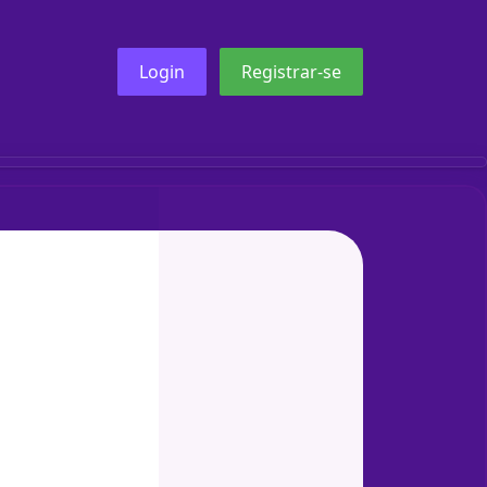
Login
Registrar-se