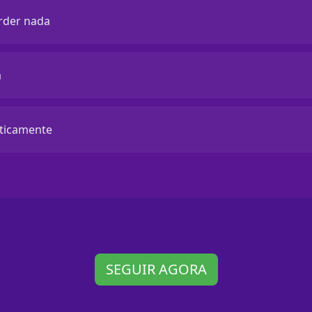
erder nada
a
aticamente
SEGUIR AGORA