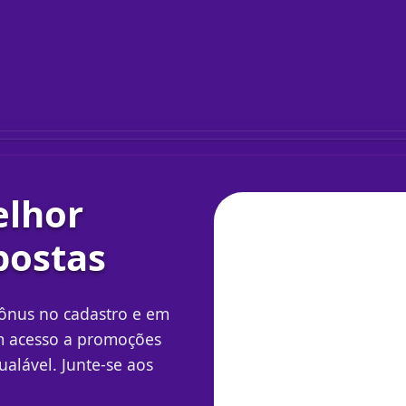
elhor
postas
ônus no cadastro e em
m acesso a promoções
ualável. Junte-se aos