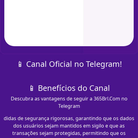
📱 Canal Oficial no Telegram!
📱 Benefícios do Canal
Descubra as vantagens de seguir a 365Brl.Com no
Telegram
didas de segurança rigorosas, garantindo que os dados
dos usuários sejam mantidos em sigilo e que as
transações sejam protegidas, permitindo que os