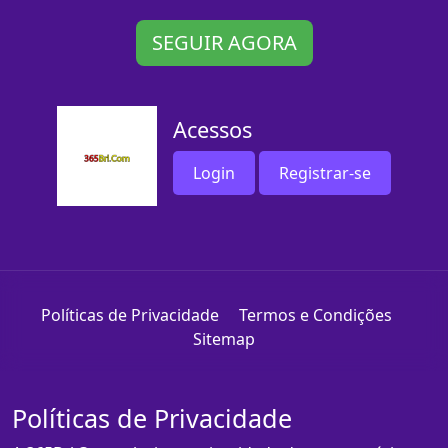
SEGUIR AGORA
Acessos
Login
Registrar-se
Políticas de Privacidade
Termos e Condições
Sitemap
Políticas de Privacidade