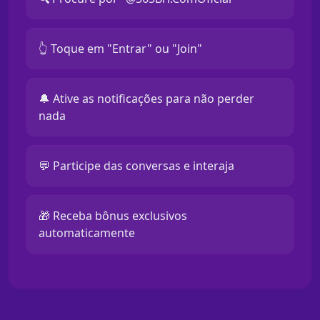
👆 Toque em "Entrar" ou "Join"
🔔 Ative as notificações para não perder
nada
💬 Participe das conversas e interaja
🎁 Receba bônus exclusivos
automaticamente