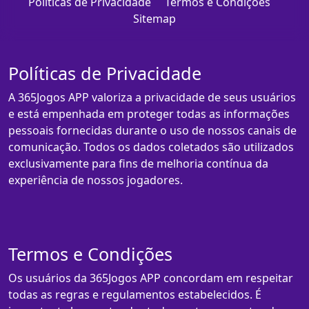
Políticas de Privacidade
Termos e Condições
Sitemap
Políticas de Privacidade
A 365Jogos APP valoriza a privacidade de seus usuários
e está empenhada em proteger todas as informações
pessoais fornecidas durante o uso de nossos canais de
comunicação. Todos os dados coletados são utilizados
exclusivamente para fins de melhoria contínua da
experiência de nossos jogadores.
Termos e Condições
Os usuários da 365Jogos APP concordam em respeitar
todas as regras e regulamentos estabelecidos. É