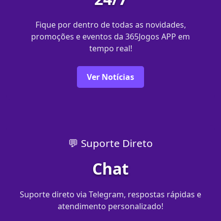
Fique por dentro de todas as novidades,
promoções e eventos da 365Jogos APP em
tempo real!
Ver Notícias
💬 Suporte Direto
Chat
Suporte direto via Telegram, respostas rápidas e
atendimento personalizado!