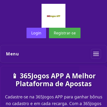
Login
Registrar-se
Menu
📱 365Jogos APP A Melhor
Plataforma de Apostas
Cadastre-se na 365Jogos APP para ganhar bônus
no cadastro e em cada recarga. Com a 365Jogos