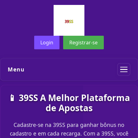
Login
Registrar-se
Menu
📱 39SS A Melhor Plataforma
de Apostas
Cadastre-se na 39SS para ganhar bônus no
cadastro e em cada recarga. Com a 39SS, você