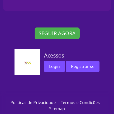
SEGUIR AGORA
Acessos
Login
Registrar-se
Políticas de Privacidade
Termos e Condições
Sitemap