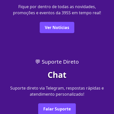
Fique por dentro de todas as novidades,
promoções e eventos da 39SS em tempo real!
Ver Notícias
💬 Suporte Direto
Chat
Suporte direto via Telegram, respostas rápidas e
atendimento personalizado!
Falar Suporte