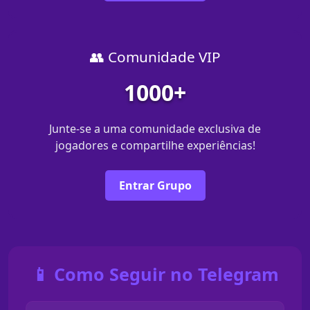
👥 Comunidade VIP
1000+
Junte-se a uma comunidade exclusiva de
jogadores e compartilhe experiências!
Entrar Grupo
📱 Como Seguir no Telegram