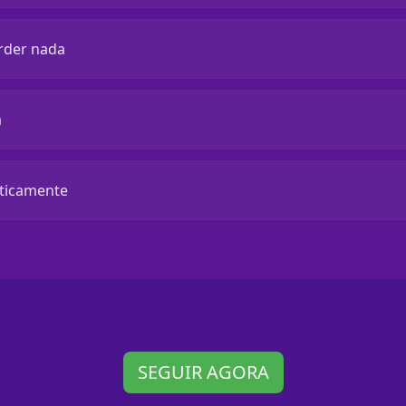
erder nada
a
aticamente
SEGUIR AGORA