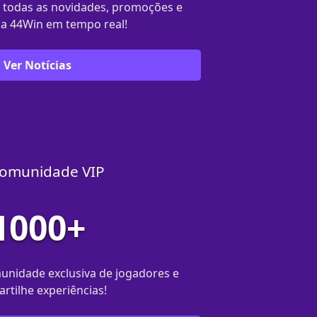
e todas as novidades, promoções e
a 44Win em tempo real!
Ver Notícias
Comunidade VIP
1000+
unidade exclusiva de jogadores e
rtilhe experiências!