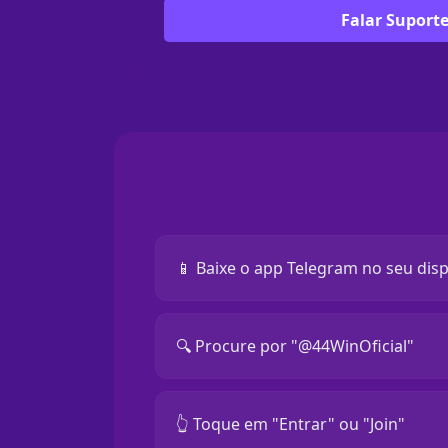
Falar Suport
📱 Baixe o app Telegram no seu disp
🔍 Procure por "@44WinOficial"
👆 Toque em "Entrar" ou "Join"