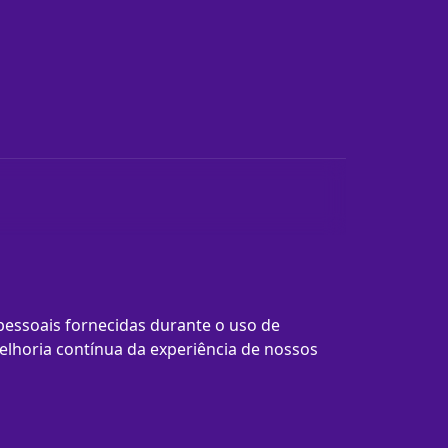
pessoais fornecidas durante o uso de
elhoria contínua da experiência de nossos