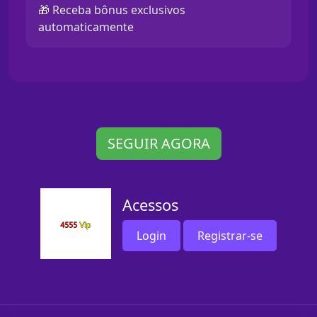
🎁 Receba bônus exclusivos
automaticamente
SEGUIR AGORA
Acessos
Login
Registrar-se