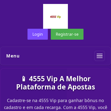
Login
Registrar-se
Menu
📱 4555 Vip A Melhor
Plataforma de Apostas
Cadastre-se na 4555 Vip para ganhar bônus no
cadastro e em cada recarga. Com a 4555 Vip, você