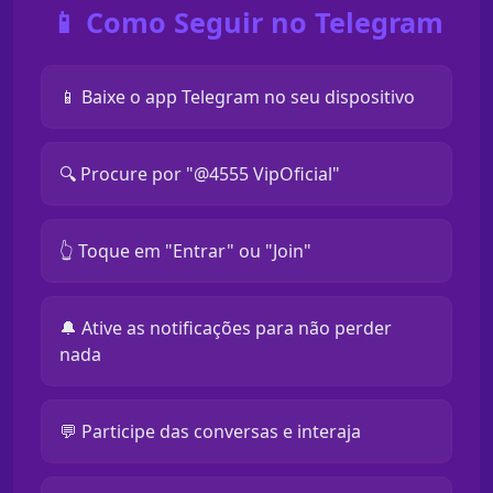
📱 Como Seguir no Telegram
📱 Baixe o app Telegram no seu dispositivo
🔍 Procure por "@4555 VipOficial"
👆 Toque em "Entrar" ou "Join"
🔔 Ative as notificações para não perder
nada
💬 Participe das conversas e interaja