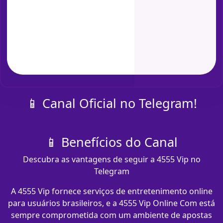
📱 Canal Oficial no Telegram!
📱 Benefícios do Canal
Descubra as vantagens de seguir a 4555 Vip no
Telegram
A 4555 Vip fornece serviços de entretenimento online
para usuários brasileiros, e a 4555 Vip Online Com está
sempre comprometida com um ambiente de apostas