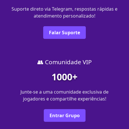
Suporte direto via Telegram, respostas rápidas e
atendimento personalizado!
Falar Suporte
👥 Comunidade VIP
1000+
Junte-se a uma comunidade exclusiva de
jogadores e compartilhe experiências!
Entrar Grupo