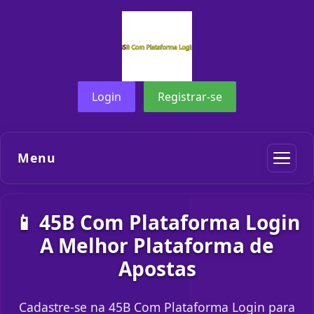
Login
Registrar-se
Menu
📱 45B Com Plataforma Login
A Melhor Plataforma de
Apostas
Cadastre-se na 45B Com Plataforma Login para