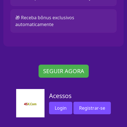
🎁 Receba bônus exclusivos
automaticamente
SEGUIR AGORA
Acessos
Login
Registrar-se