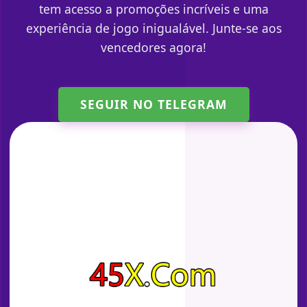
tem acesso a promoções incríveis e uma
experiência de jogo inigualável. Junte-se aos
vencedores agora!
SEGUIR NO TELEGRAM