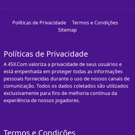
Políticas de Privacidade
Termos e Condições
Sitemap
Políticas de Privacidade
A 45X.Com valoriza a privacidade de seus usuários e
está empenhada em proteger todas as informações
pessoais fornecidas durante o uso de nossos canais de
comunicação. Todos os dados coletados são utilizados
exclusivamente para fins de melhoria contínua da
experiência de nossos jogadores.
Termos e Condições