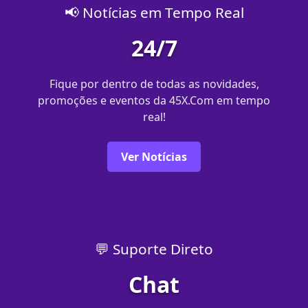
📢 Notícias em Tempo Real
24/7
Fique por dentro de todas as novidades,
promoções e eventos da 45X.Com em tempo
real!
Ver Notícias
💬 Suporte Direto
Chat