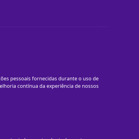
ões pessoais fornecidas durante o uso de
elhoria contínua da experiência de nossos