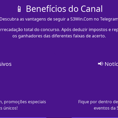
📱 Benefícios do Canal
Descubra as vantagens de seguir a 53Win.Com no Telegra
recadação total do concurso. Após deduzir impostos e repas
os ganhadores das diferentes faixas de acerto.
sivos
📢 Notí
m, promoções especiais
Fique por dentro d
s únicos!
eventos da 