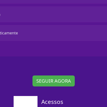
a
aticamente
SEGUIR AGORA
Acessos