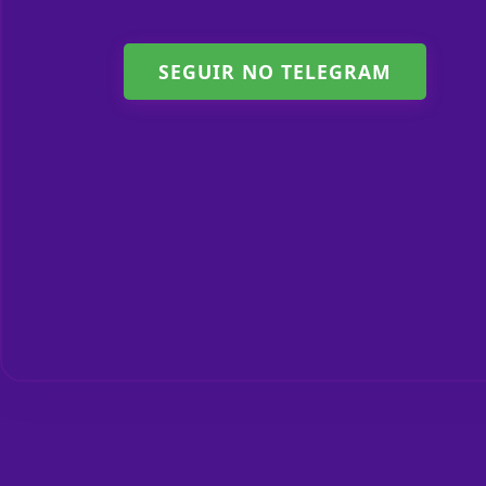
SEGUIR NO TELEGRAM