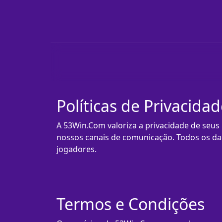
Políticas de Privacida
A 53Win.Com valoriza a privacidade de seu
nossos canais de comunicação. Todos os dad
jogadores.
Termos e Condições