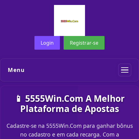
Login
Registrar-se
Menu
📱 5555Win.Com A Melhor
Plataforma de Apostas
Cadastre-se na 5555Win.Com para ganhar bônus
no cadastro e em cada recarga. Com a