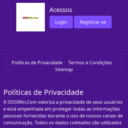
Acessos
Login
Registrar-se
Políticas de Privacidade
Termos e Condições
Sitemap
Políticas de Privacidade
A 5555Win.Com valoriza a privacidade de seus usuários
e está empenhada em proteger todas as informações
pessoais fornecidas durante o uso de nossos canais de
comunicação. Todos os dados coletados são utilizados