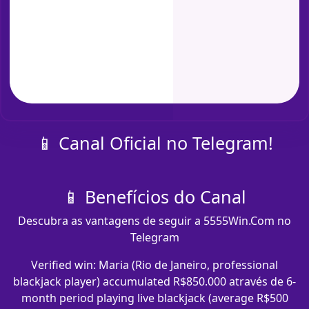
📱 Canal Oficial no Telegram!
📱 Benefícios do Canal
Descubra as vantagens de seguir a 5555Win.Com no
Telegram
Verified win: Maria (Rio de Janeiro, professional
blackjack player) accumulated R$850.000 através de 6-
month period playing live blackjack (average R$500