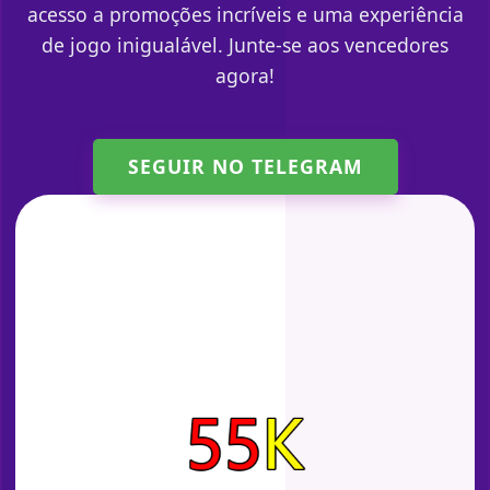
acesso a promoções incríveis e uma experiência
de jogo inigualável. Junte-se aos vencedores
agora!
SEGUIR NO TELEGRAM