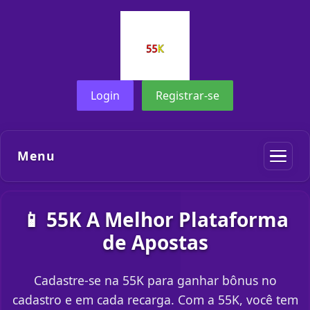
Login
Registrar-se
Menu
📱 55K A Melhor Plataforma
de Apostas
Cadastre-se na 55K para ganhar bônus no
cadastro e em cada recarga. Com a 55K, você tem