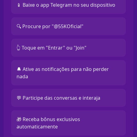
📱 Baixe o app Telegram no seu dispositivo
🔍 Procure por "@55KOficial"
👆 Toque em "Entrar" ou "Join"
🔔 Ative as notificações para não perder
nada
💬 Participe das conversas e interaja
🎁 Receba bônus exclusivos
automaticamente