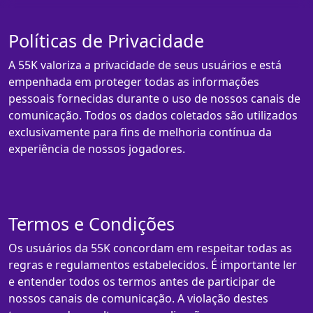
Políticas de Privacidade
A 55K valoriza a privacidade de seus usuários e está
empenhada em proteger todas as informações
pessoais fornecidas durante o uso de nossos canais de
comunicação. Todos os dados coletados são utilizados
exclusivamente para fins de melhoria contínua da
experiência de nossos jogadores.
Termos e Condições
Os usuários da 55K concordam em respeitar todas as
regras e regulamentos estabelecidos. É importante ler
e entender todos os termos antes de participar de
nossos canais de comunicação. A violação destes