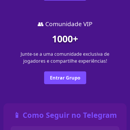
👥 Comunidade VIP
1000+
Junte-se a uma comunidade exclusiva de
jogadores e compartilhe experiências!
Entrar Grupo
📱 Como Seguir no Telegram