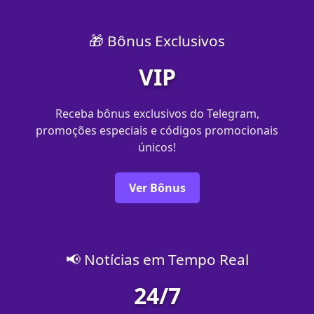
🎁 Bônus Exclusivos
VIP
Receba bônus exclusivos do Telegram,
promoções especiais e códigos promocionais
únicos!
Ver Bônus
📢 Notícias em Tempo Real
24/7