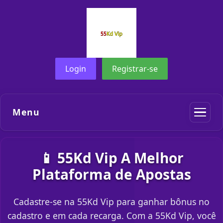
Login
Registrar-se
Menu
📱 55Kd Vip A Melhor
Plataforma de Apostas
Cadastre-se na 55Kd Vip para ganhar bônus no
cadastro e em cada recarga. Com a 55Kd Vip, você