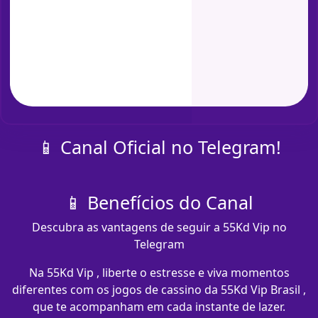
📱 Canal Oficial no Telegram!
📱 Benefícios do Canal
Descubra as vantagens de seguir a 55Kd Vip no
Telegram
Na 55Kd Vip , liberte o estresse e viva momentos
diferentes com os jogos de cassino da 55Kd Vip Brasil ,
que te acompanham em cada instante de lazer.