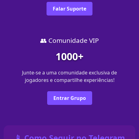
Falar Suporte
👥 Comunidade VIP
1000+
Junte-se a uma comunidade exclusiva de
jogadores e compartilhe experiências!
Entrar Grupo
📱 Como Seguir no Telegram