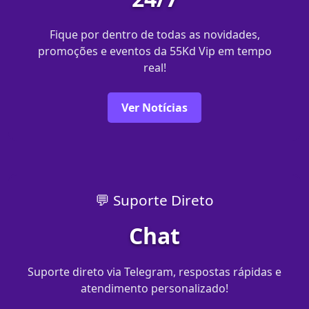
Fique por dentro de todas as novidades,
promoções e eventos da 55Kd Vip em tempo
real!
Ver Notícias
💬 Suporte Direto
Chat
Suporte direto via Telegram, respostas rápidas e
atendimento personalizado!