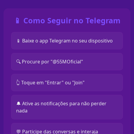
📱 Como Seguir no Telegram
📱 Baixe o app Telegram no seu dispositivo
🔍 Procure por "@55MOficial"
👆 Toque em "Entrar" ou "Join"
🔔 Ative as notificações para não perder
nada
💬 Participe das conversas e interaja