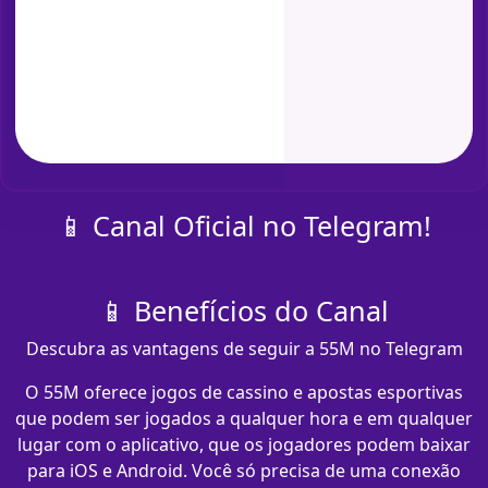
📱 Canal Oficial no Telegram!
📱 Benefícios do Canal
Descubra as vantagens de seguir a 55M no Telegram
O 55M oferece jogos de cassino e apostas esportivas
que podem ser jogados a qualquer hora e em qualquer
lugar com o aplicativo, que os jogadores podem baixar
para iOS e Android. Você só precisa de uma conexão