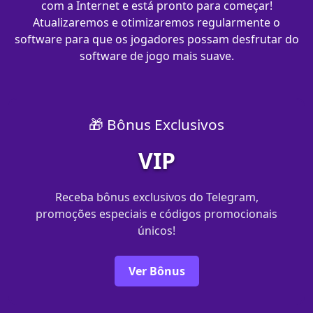
com a Internet e está pronto para começar!
Atualizaremos e otimizaremos regularmente o
software para que os jogadores possam desfrutar do
software de jogo mais suave.
🎁 Bônus Exclusivos
VIP
Receba bônus exclusivos do Telegram,
promoções especiais e códigos promocionais
únicos!
Ver Bônus