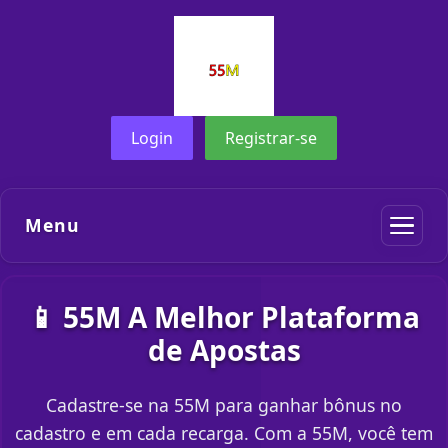
Login
Registrar-se
Menu
📱 55M A Melhor Plataforma
de Apostas
Cadastre-se na 55M para ganhar bônus no
cadastro e em cada recarga. Com a 55M, você tem