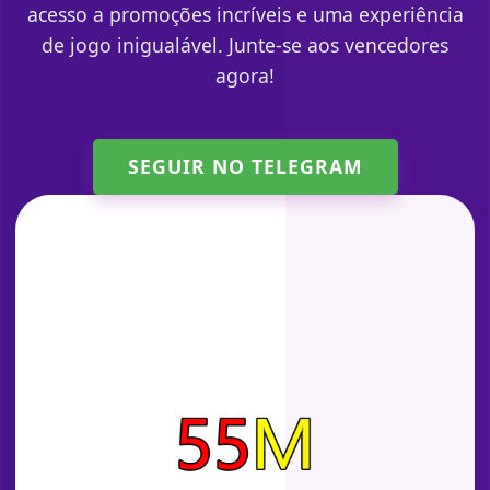
acesso a promoções incríveis e uma experiência
de jogo inigualável. Junte-se aos vencedores
agora!
SEGUIR NO TELEGRAM