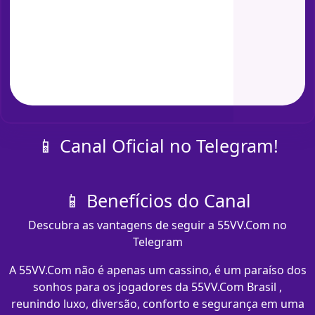
📱 Canal Oficial no Telegram!
📱 Benefícios do Canal
Descubra as vantagens de seguir a 55VV.Com no
Telegram
A 55VV.Com não é apenas um cassino, é um paraíso dos
sonhos para os jogadores da 55VV.Com Brasil ,
reunindo luxo, diversão, conforto e segurança em uma