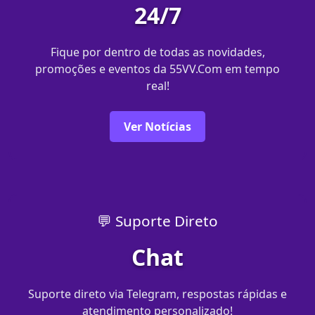
24/7
Fique por dentro de todas as novidades,
promoções e eventos da 55VV.Com em tempo
real!
Ver Notícias
💬 Suporte Direto
Chat
Suporte direto via Telegram, respostas rápidas e
atendimento personalizado!