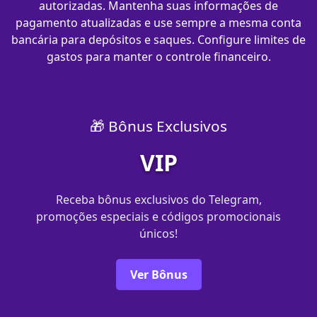
autorizadas. Mantenha suas informações de
pagamento atualizadas e use sempre a mesma conta
bancária para depósitos e saques. Configure limites de
gastos para manter o controle financeiro.
🎁 Bônus Exclusivos
VIP
Receba bônus exclusivos do Telegram,
promoções especiais e códigos promocionais
únicos!
Ver Bônus