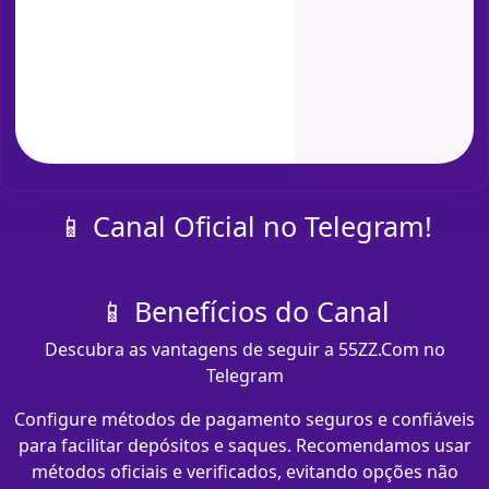
📱 Canal Oficial no Telegram!
📱 Benefícios do Canal
Descubra as vantagens de seguir a 55ZZ.Com no
Telegram
Configure métodos de pagamento seguros e confiáveis
para facilitar depósitos e saques. Recomendamos usar
métodos oficiais e verificados, evitando opções não