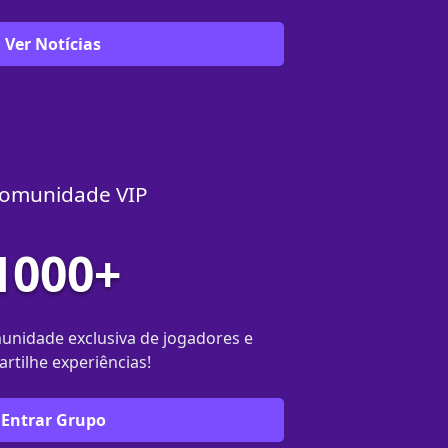
Ver Notícias
Comunidade VIP
1000+
unidade exclusiva de jogadores e
rtilhe experiências!
Entrar Grupo