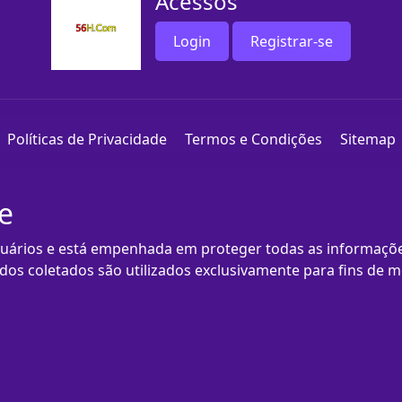
Acessos
Login
Registrar-se
Políticas de Privacidade
Termos e Condições
Sitemap
de
usuários e está empenhada em proteger todas as informaçõe
os coletados são utilizados exclusivamente para fins de m