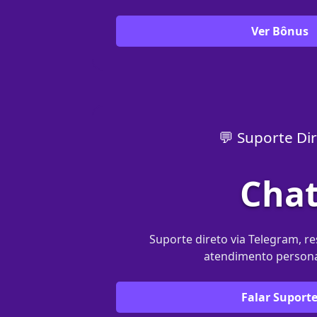
Ver Bônus
💬 Suporte Di
Cha
Suporte direto via Telegram, r
atendimento persona
Falar Suport