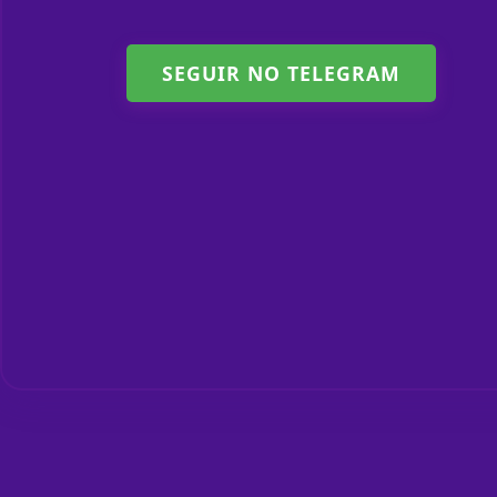
SEGUIR NO TELEGRAM