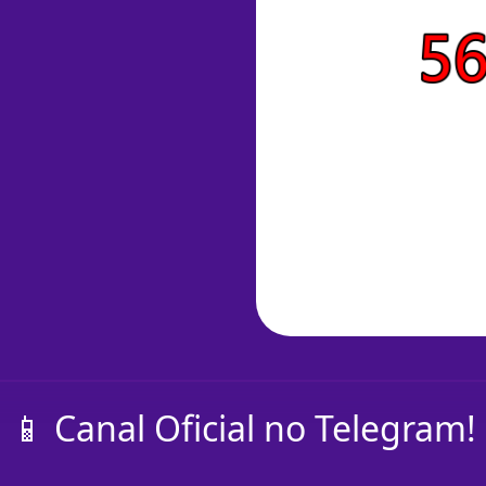
📱 Canal Oficial no Telegram!