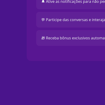
🔔 Ative as notificações para não p
💬 Participe das conversas e interaj
🎁 Receba bônus exclusivos autom