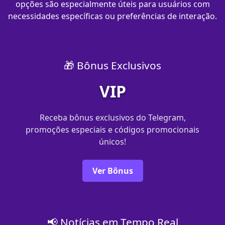
opções são especialmente úteis para usuários com
necessidades específicas ou preferências de interação.
🎁 Bônus Exclusivos
VIP
Receba bônus exclusivos do Telegram,
promoções especiais e códigos promocionais
únicos!
Ver Bônus
📢 Notícias em Tempo Real