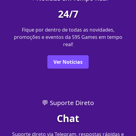
24/7
Fique por dentro de todas as novidades,
promoções e eventos da 595 Games em tempo
real!
Ver Notícias
💬 Suporte Direto
Chat
Suporte direto via Telegram, respostas rápidas e