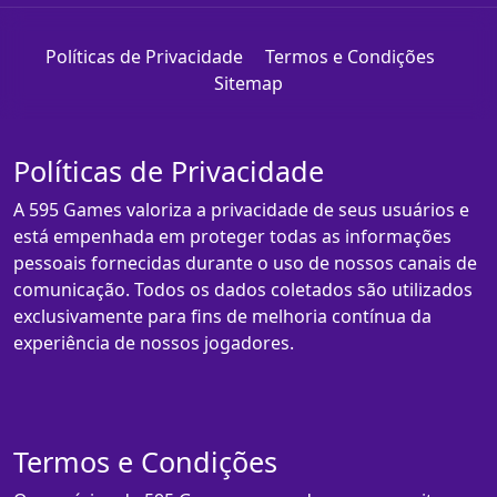
Políticas de Privacidade
Termos e Condições
Sitemap
Políticas de Privacidade
A 595 Games valoriza a privacidade de seus usuários e
está empenhada em proteger todas as informações
pessoais fornecidas durante o uso de nossos canais de
comunicação. Todos os dados coletados são utilizados
exclusivamente para fins de melhoria contínua da
experiência de nossos jogadores.
Termos e Condições