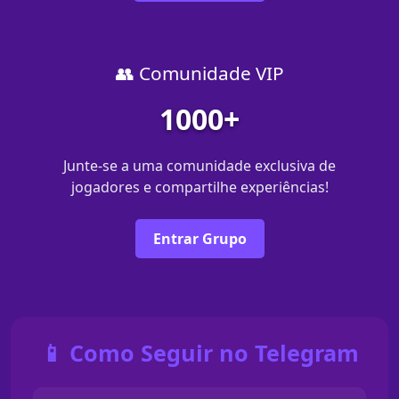
👥 Comunidade VIP
1000+
Junte-se a uma comunidade exclusiva de
jogadores e compartilhe experiências!
Entrar Grupo
📱 Como Seguir no Telegram