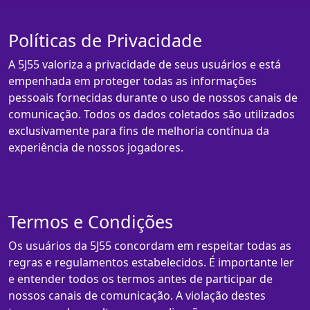
Políticas de Privacidade
A 5J55 valoriza a privacidade de seus usuários e está
empenhada em proteger todas as informações
pessoais fornecidas durante o uso de nossos canais de
comunicação. Todos os dados coletados são utilizados
exclusivamente para fins de melhoria contínua da
experiência de nossos jogadores.
Termos e Condições
Os usuários da 5J55 concordam em respeitar todas as
regras e regulamentos estabelecidos. É importante ler
e entender todos os termos antes de participar de
nossos canais de comunicação. A violação destes