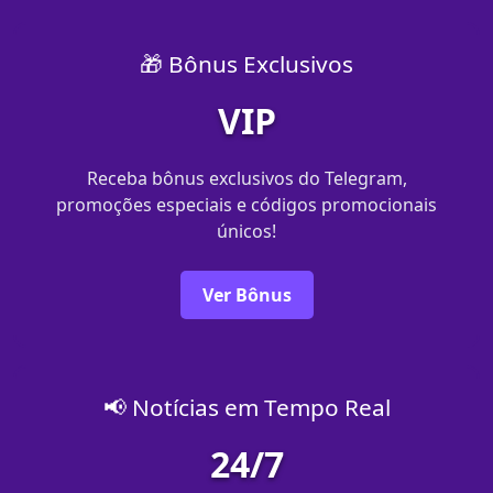
🎁 Bônus Exclusivos
VIP
Receba bônus exclusivos do Telegram,
promoções especiais e códigos promocionais
únicos!
Ver Bônus
📢 Notícias em Tempo Real
24/7