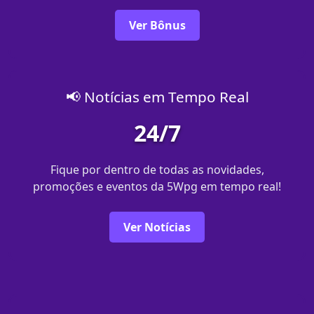
Ver Bônus
📢 Notícias em Tempo Real
24/7
Fique por dentro de todas as novidades,
promoções e eventos da 5Wpg em tempo real!
Ver Notícias