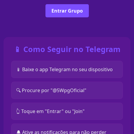
Entrar Grupo
📱 Como Seguir no Telegram
📱 Baixe o app Telegram no seu dispositivo
🔍 Procure por "@5WpgOficial"
👆 Toque em "Entrar" ou "Join"
🔔 Ative as notificações para não perder