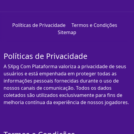
Políticas de Privacidade
Termos e Condições
Sitemap
Políticas de Privacidade
A 5Xpg Com Plataforma valoriza a privacidade de seus
usuários e está empenhada em proteger todas as
informações pessoais fornecidas durante o uso de
nossos canais de comunicação. Todos os dados
coletados são utilizados exclusivamente para fins de
melhoria contínua da experiência de nossos jogadores.