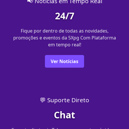
📢 Notícias em Tempo Real
24/7
Fique por dentro de todas as novidades,
promoções e eventos da 5Xpg Com Plataforma
em tempo real!
Ver Notícias
💬 Suporte Direto
Chat