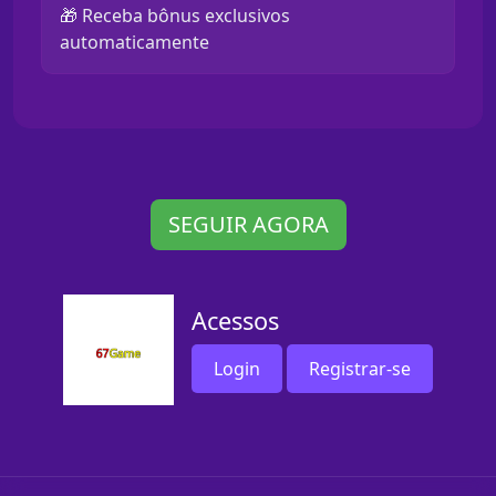
🎁 Receba bônus exclusivos
automaticamente
SEGUIR AGORA
Acessos
Login
Registrar-se