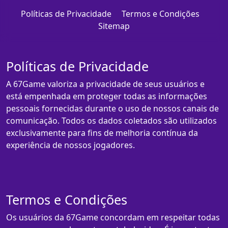
Políticas de Privacidade
Termos e Condições
Sitemap
Políticas de Privacidade
A 67Game valoriza a privacidade de seus usuários e
está empenhada em proteger todas as informações
pessoais fornecidas durante o uso de nossos canais de
comunicação. Todos os dados coletados são utilizados
exclusivamente para fins de melhoria contínua da
experiência de nossos jogadores.
Termos e Condições
Os usuários da 67Game concordam em respeitar todas