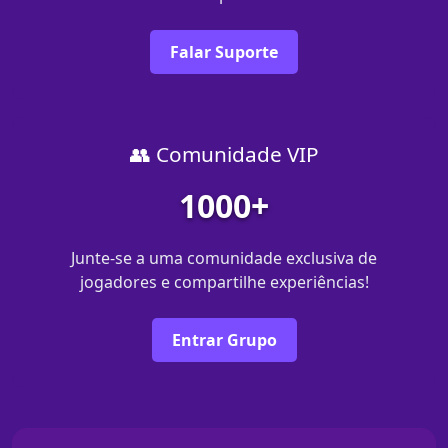
Falar Suporte
👥 Comunidade VIP
1000+
Junte-se a uma comunidade exclusiva de
jogadores e compartilhe experiências!
Entrar Grupo