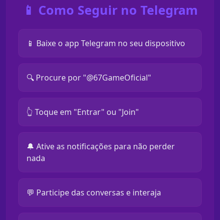
📱 Como Seguir no Telegram
📱 Baixe o app Telegram no seu dispositivo
🔍 Procure por "@67GameOficial"
👆 Toque em "Entrar" ou "Join"
🔔 Ative as notificações para não perder
nada
💬 Participe das conversas e interaja