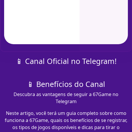
📱 Canal Oficial no Telegram!
📱 Benefícios do Canal
Descubra as vantagens de seguir a 67Game no
Telegram
Neste artigo, você terá um guia completo sobre como
funciona a 67Game, quais os benefícios de se registrar,
os tipos de jogos disponíveis e dicas para tirar o