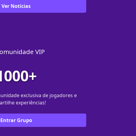
Ver Notícias
Comunidade VIP
1000+
unidade exclusiva de jogadores e
rtilhe experiências!
Entrar Grupo