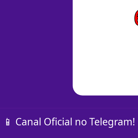
📱 Canal Oficial no Telegram!