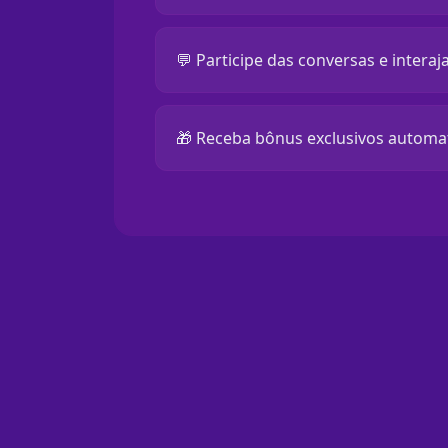
💬 Participe das conversas e interaj
🎁 Receba bônus exclusivos autom