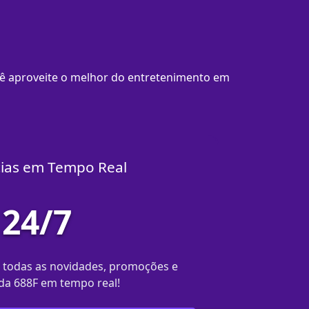
cê aproveite o melhor do entretenimento em
cias em Tempo Real
24/7
e todas as novidades, promoções e
da 688F em tempo real!