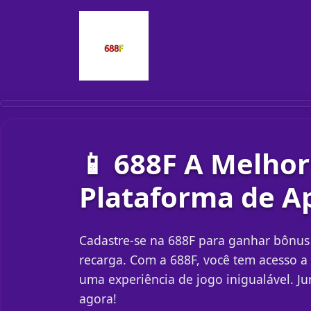
📱 688F A Melhor
Plataforma de A
Cadastre-se na 688F para ganhar bônus
recarga. Com a 688F, você tem acesso a
uma experiência de jogo inigualável. J
agora!