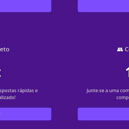
reto
👥 
t
espostas rápidas e
Junte-se a uma com
lizado!
compa
e