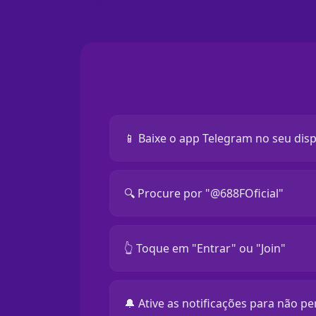
📱 Baixe o app Telegram no seu disp
🔍 Procure por "@688FOficial"
👆 Toque em "Entrar" ou "Join"
🔔 Ative as notificações para não p