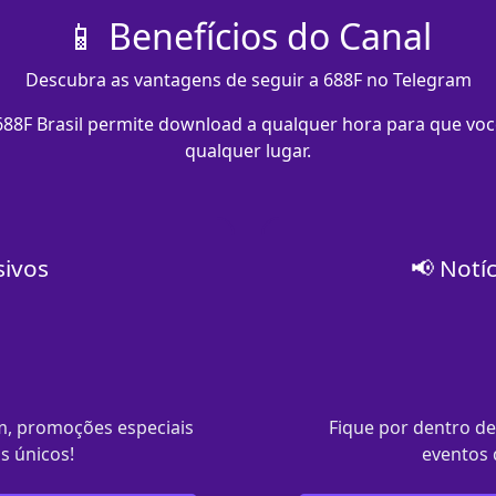
📱 Benefícios do Canal
Descubra as vantagens de seguir a 688F no Telegram
 688F Brasil permite download a qualquer hora para que vo
qualquer lugar.
sivos
📢 Notí
m, promoções especiais
Fique por dentro d
s únicos!
eventos 