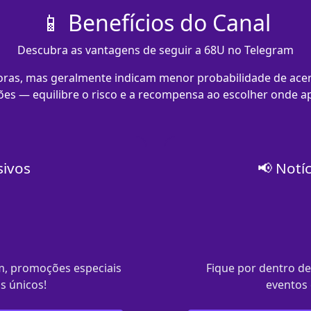
📱 Benefícios do Canal
Descubra as vantagens de seguir a 68U no Telegram
oras, mas geralmente indicam menor probabilidade de ace
ões — equilibre o risco e a recompensa ao escolher onde ap
sivos
📢 Notí
m, promoções especiais
Fique por dentro d
s únicos!
eventos