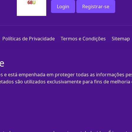
Login
Registrar-se
Políticas de Privacidade
Termos e Condições
Sitemap
de
ios e está empenhada em proteger todas as informações pe
tados são utilizados exclusivamente para fins de melhoria