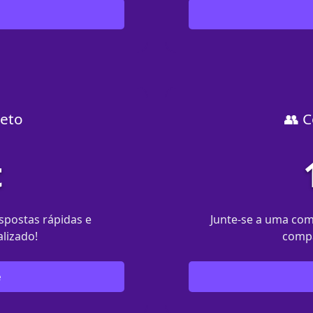
reto
👥 
t
espostas rápidas e
Junte-se a uma com
lizado!
compa
e