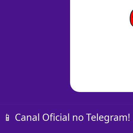
📱 Canal Oficial no Telegram!