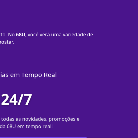
rto. No
68U
, você verá uma variedade de
ostar.
cias em Tempo Real
24/7
e todas as novidades, promoções e
 da 68U em tempo real!