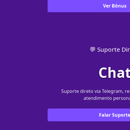
Ver Bônus
💬 Suporte Di
Cha
Suporte direto via Telegram, r
atendimento persona
Falar Suport