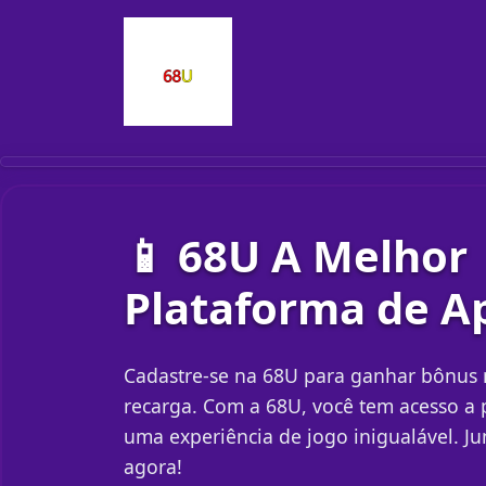
📱 68U A Melhor
Plataforma de A
Cadastre-se na 68U para ganhar bônus 
recarga. Com a 68U, você tem acesso a 
uma experiência de jogo inigualável. J
agora!