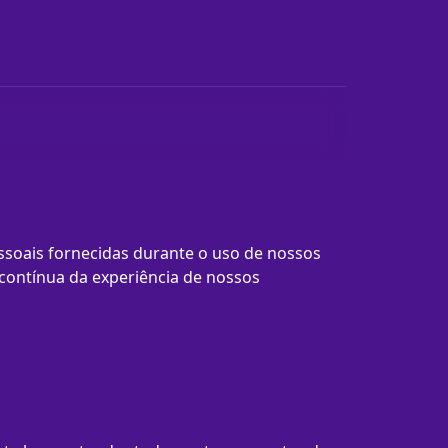
ssoais fornecidas durante o uso de nossos
 contínua da experiência de nossos