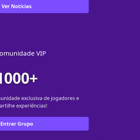
Ver Notícias
Comunidade VIP
1000+
unidade exclusiva de jogadores e
rtilhe experiências!
Entrar Grupo