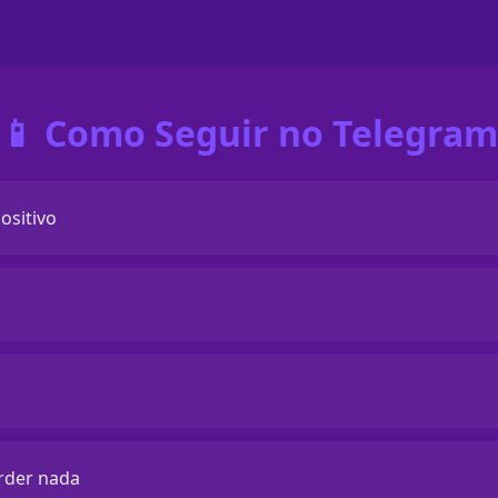
📱 Como Seguir no Telegram
ositivo
erder nada