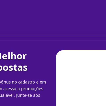
Melhor
postas
 bônus no cadastro e em
em acesso a promoções
ualável. Junte-se aos