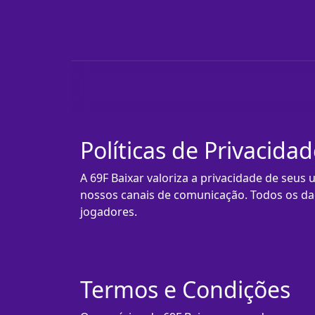
Políticas de Privacida
A 69F Baixar valoriza a privacidade de seu
nossos canais de comunicação. Todos os dad
jogadores.
Termos e Condições