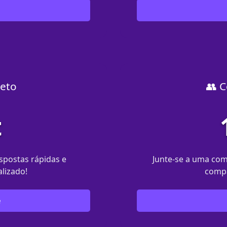
reto
👥 
t
espostas rápidas e
Junte-se a uma com
lizado!
compa
e