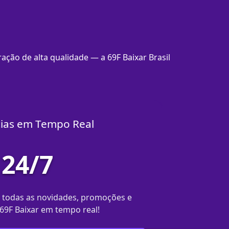
ção de alta qualidade — a 69F Baixar Brasil
cias em Tempo Real
24/7
e todas as novidades, promoções e
69F Baixar em tempo real!