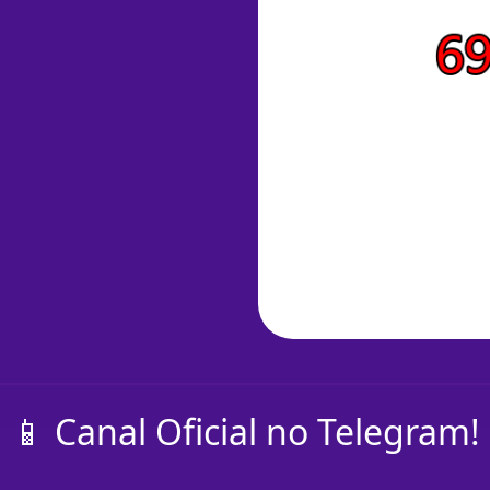
📱 Canal Oficial no Telegram!