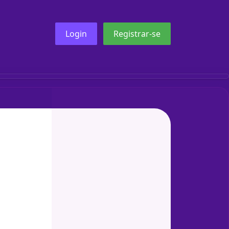
Login
Registrar-se