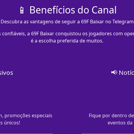
📱 Benefícios do Canal
Descubra as vantagens de seguir a 69F Baixar no Telegram
onfiáveis, a 69F Baixar conquistou os jogadores com opera
é a escolha preferida de muitos.
sivos
📢 Notí
m, promoções especiais
Fique por dentro d
s únicos!
eventos da 