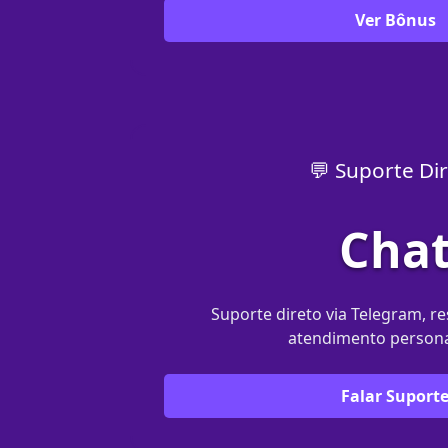
Ver Bônus
💬 Suporte Di
Cha
Suporte direto via Telegram, r
atendimento persona
Falar Suport