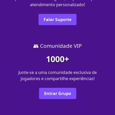
atendimento personalizado!
Falar Suporte
👥 Comunidade VIP
1000+
Junte-se a uma comunidade exclusiva de
jogadores e compartilhe experiências!
Entrar Grupo