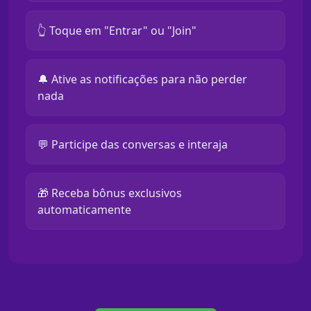
👆 Toque em "Entrar" ou "Join"
🔔 Ative as notificações para não perder
nada
💬 Participe das conversas e interaja
🎁 Receba bônus exclusivos
automaticamente