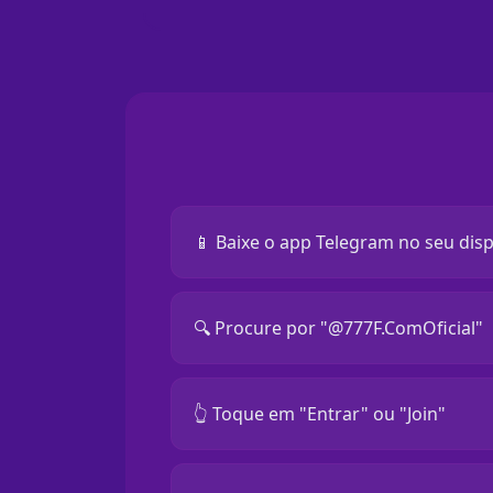
📱 Baixe o app Telegram no seu disp
🔍 Procure por "@777F.ComOficial"
👆 Toque em "Entrar" ou "Join"