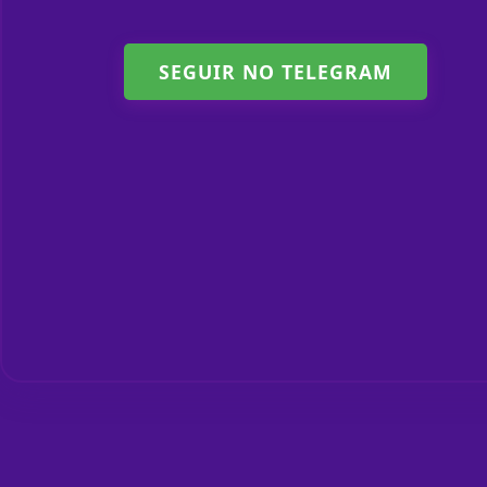
SEGUIR NO TELEGRAM