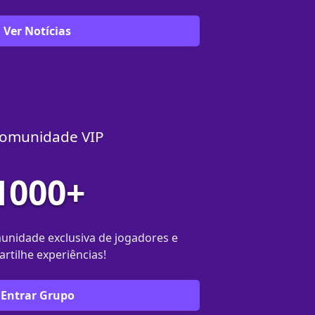
Ver Notícias
Comunidade VIP
1000+
unidade exclusiva de jogadores e
rtilhe experiências!
Entrar Grupo