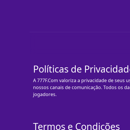
Políticas de Privacida
A 777F.Com valoriza a privacidade de seus 
nossos canais de comunicação. Todos os dad
jogadores.
Termos e Condições