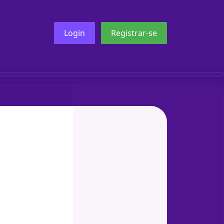
Login
Registrar-se