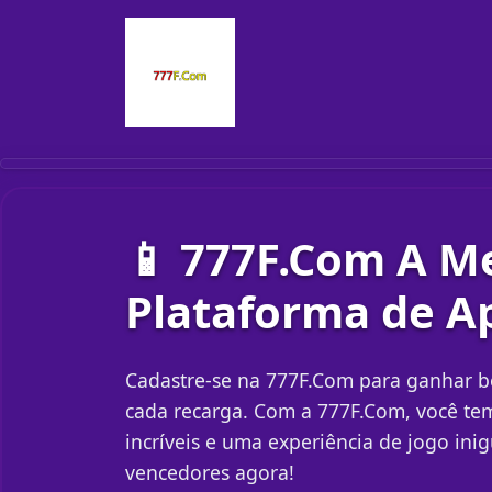
📱 777F.Com A M
Plataforma de A
Cadastre-se na 777F.Com para ganhar b
cada recarga. Com a 777F.Com, você te
incríveis e uma experiência de jogo inig
vencedores agora!