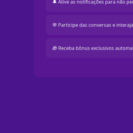
🔔 Ative as notificações para não p
💬 Participe das conversas e interaj
🎁 Receba bônus exclusivos autom