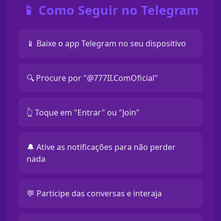
📱 Como Seguir no Telegram
📱 Baixe o app Telegram no seu dispositivo
🔍 Procure por "@777II.ComOficial"
👆 Toque em "Entrar" ou "Join"
🔔 Ative as notificações para não perder
nada
💬 Participe das conversas e interaja