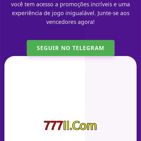
você tem acesso a promoções incríveis e uma
experiência de jogo inigualável. Junte-se aos
vencedores agora!
SEGUIR NO TELEGRAM