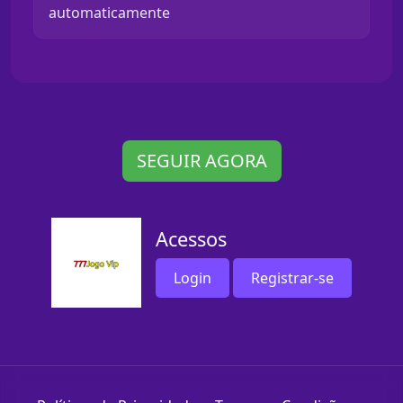
automaticamente
SEGUIR AGORA
Acessos
Login
Registrar-se