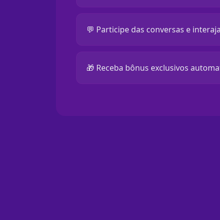
💬 Participe das conversas e interaj
🎁 Receba bônus exclusivos autom