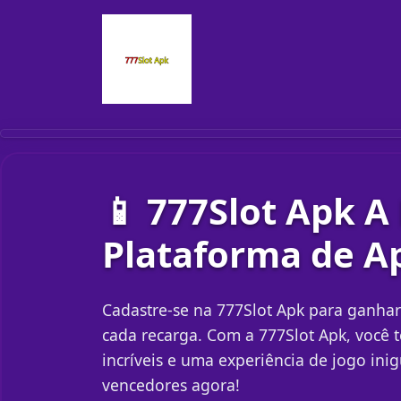
📱 777Slot Apk A
Plataforma de A
Cadastre-se na 777Slot Apk para ganha
cada recarga. Com a 777Slot Apk, você
incríveis e uma experiência de jogo inig
vencedores agora!