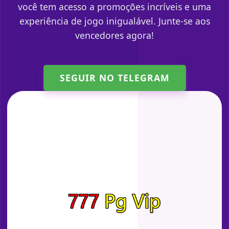
você tem acesso a promoções incríveis e uma
experiência de jogo inigualável. Junte-se aos
vencedores agora!
SEGUIR NO TELEGRAM