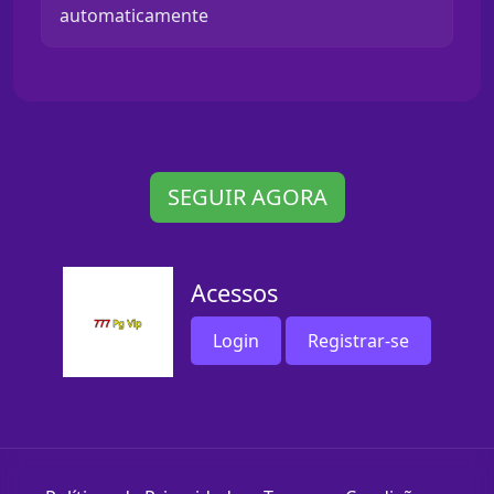
automaticamente
SEGUIR AGORA
Acessos
Login
Registrar-se