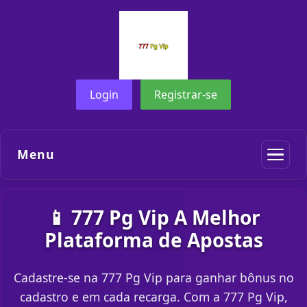
Login
Registrar-se
Menu
📱 777 Pg Vip A Melhor
Plataforma de Apostas
Cadastre-se na 777 Pg Vip para ganhar bônus no
cadastro e em cada recarga. Com a 777 Pg Vip,