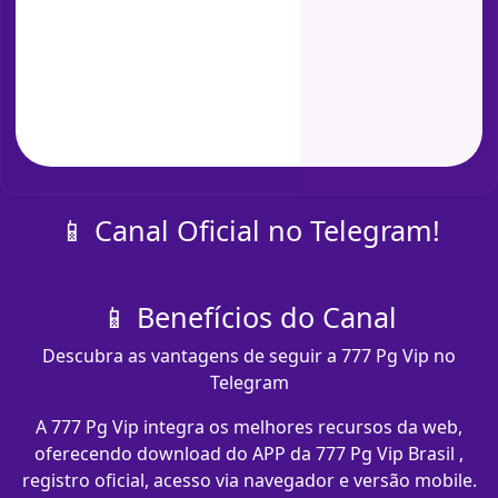
📱 Canal Oficial no Telegram!
📱 Benefícios do Canal
Descubra as vantagens de seguir a 777 Pg Vip no
Telegram
A 777 Pg Vip integra os melhores recursos da web,
oferecendo download do APP da 777 Pg Vip Brasil ,
registro oficial, acesso via navegador e versão mobile.