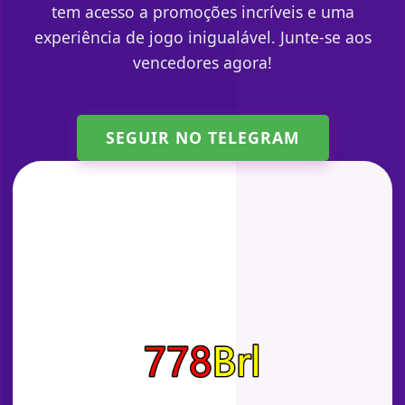
tem acesso a promoções incríveis e uma
experiência de jogo inigualável. Junte-se aos
vencedores agora!
SEGUIR NO TELEGRAM