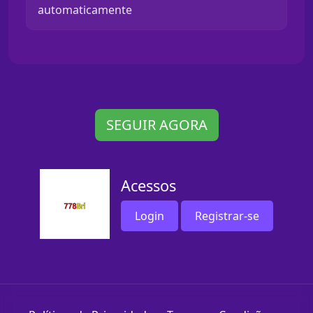
automaticamente
SEGUIR AGORA
Acessos
Login
Registrar-se