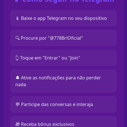
📱 Baixe o app Telegram no seu dispositivo
🔍 Procure por "@778BrlOficial"
👆 Toque em "Entrar" ou "Join"
🔔 Ative as notificações para não perder
nada
💬 Participe das conversas e interaja
🎁 Receba bônus exclusivos