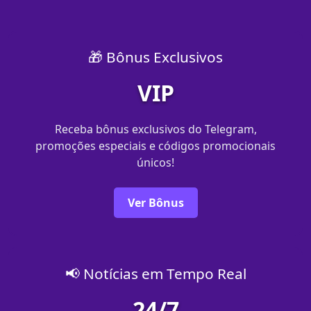
🎁 Bônus Exclusivos
VIP
Receba bônus exclusivos do Telegram,
promoções especiais e códigos promocionais
únicos!
Ver Bônus
📢 Notícias em Tempo Real
24/7