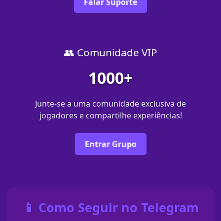
Falar Suporte
👥 Comunidade VIP
1000+
Junte-se a uma comunidade exclusiva de
jogadores e compartilhe experiências!
Entrar Grupo
📱 Como Seguir no Telegram