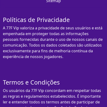
Sitemap
Políticas de Privacidade
A 77F Vip valoriza a privacidade de seus usuários e está
empenhada em proteger todas as informações
pessoais fornecidas durante o uso de nossos canais de
comunicação. Todos os dados coletados são utilizados
exclusivamente para fins de melhoria contínua da
experiência de nossos jogadores.
Termos e Condições
Os usuários da 77F Vip concordam em respeitar todas
as regras e regulamentos estabelecidos. É importante
ler e entender todos os termos antes de participar de