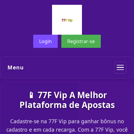
Login
Registrar-se
Menu
📱 77F Vip A Melhor
Plataforma de Apostas
Cadastre-se na 77F Vip para ganhar bônus no
cadastro e em cada recarga. Com a 77F Vip, você