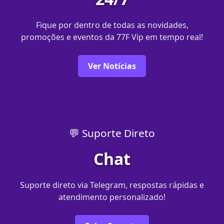
Fique por dentro de todas as novidades,
promoções e eventos da 77F Vip em tempo real!
Ver Notícias
💬 Suporte Direto
Chat
Suporte direto via Telegram, respostas rápidas e
atendimento personalizado!