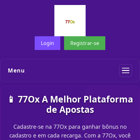
Login
Registrar-se
Menu
📱 77Ox A Melhor Plataforma
de Apostas
Cadastre-se na 77Ox para ganhar bônus no
cadastro e em cada recarga. Com a 77Ox, você