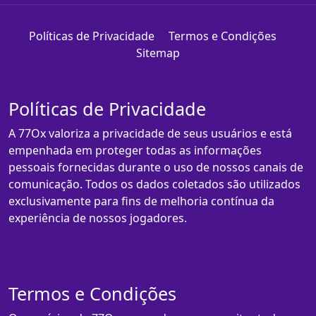
Políticas de Privacidade
Termos e Condições
Sitemap
Políticas de Privacidade
A 77Ox valoriza a privacidade de seus usuários e está
empenhada em proteger todas as informações
pessoais fornecidas durante o uso de nossos canais de
comunicação. Todos os dados coletados são utilizados
exclusivamente para fins de melhoria contínua da
experiência de nossos jogadores.
Termos e Condições