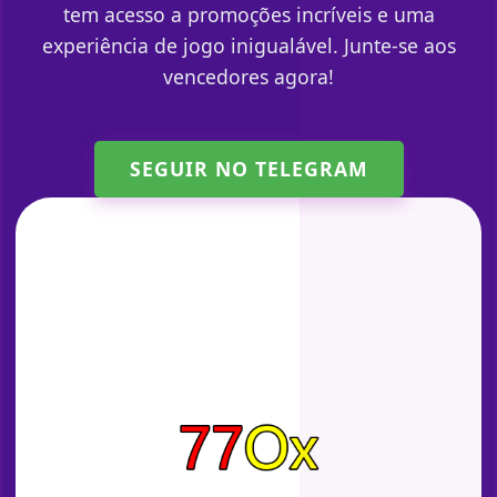
tem acesso a promoções incríveis e uma
experiência de jogo inigualável. Junte-se aos
vencedores agora!
SEGUIR NO TELEGRAM