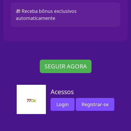
🎁 Receba bônus exclusivos
automaticamente
SEGUIR AGORA
Acessos
Login
Registrar-se