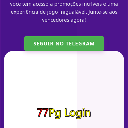
você tem acesso a promoções incríveis e uma
experiência de jogo inigualável. Junte-se aos
vencedores agora!
SEGUIR NO TELEGRAM