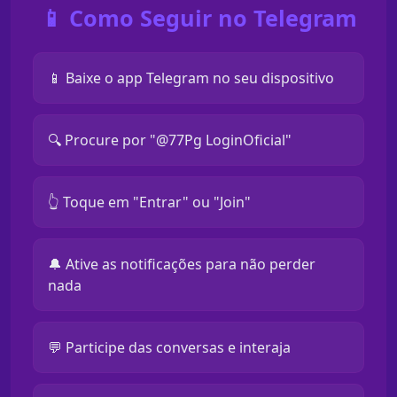
📱 Como Seguir no Telegram
📱 Baixe o app Telegram no seu dispositivo
🔍 Procure por "@77Pg LoginOficial"
👆 Toque em "Entrar" ou "Join"
🔔 Ative as notificações para não perder
nada
💬 Participe das conversas e interaja