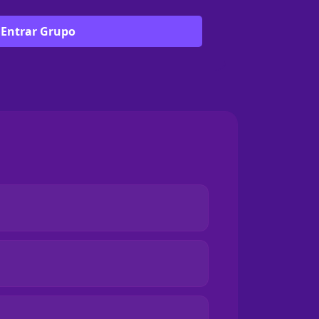
Entrar Grupo