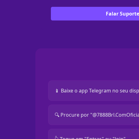
Falar Suport
📱 Baixe o app Telegram no seu disp
🔍 Procure por "@7888Brl.ComOficia