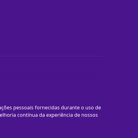
ações pessoais fornecidas durante o uso de
elhoria contínua da experiência de nossos