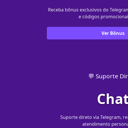
Receba bônus exclusivos do Telegra
e códigos promocionai
Ver Bônus
💬 Suporte Di
Cha
Suporte direto via Telegram, r
atendimento persona