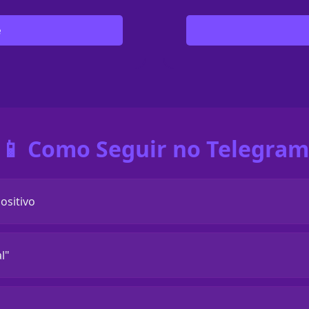
e
📱 Como Seguir no Telegram
ositivo
l"