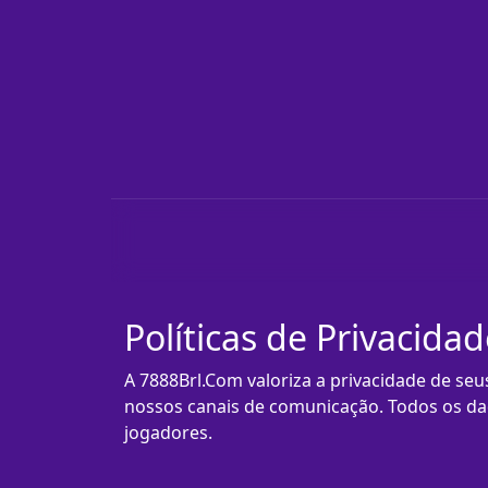
Políticas de Privacida
A 7888Brl.Com valoriza a privacidade de se
nossos canais de comunicação. Todos os dad
jogadores.