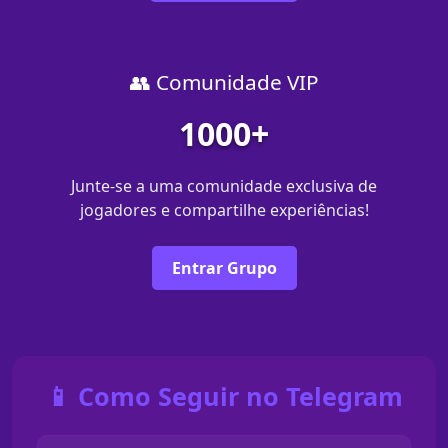
👥 Comunidade VIP
1000+
Junte-se a uma comunidade exclusiva de
jogadores e compartilhe experiências!
Entrar Grupo
📱 Como Seguir no Telegram