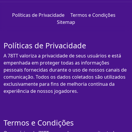
Políticas de Privacidade
Termos e Condições
Sitemap
Políticas de Privacidade
A 78TT valoriza a privacidade de seus usuários e está
empenhada em proteger todas as informações
pessoais fornecidas durante o uso de nossos canais de
comunicação. Todos os dados coletados são utilizados
exclusivamente para fins de melhoria contínua da
experiência de nossos jogadores.
Termos e Condições