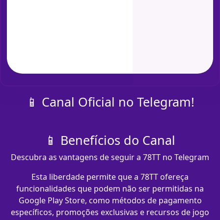
📱 Canal Oficial no Telegram!
📱 Benefícios do Canal
Descubra as vantagens de seguir a 78TT no Telegram
Esta liberdade permite que a 78TT ofereça
funcionalidades que podem não ser permitidas na
Google Play Store, como métodos de pagamento
específicos, promoções exclusivas e recursos de jogo