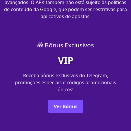
avançados. O APK também não está sujeito às políticas
de conteúdo da Google, que podem ser restritivas para
aplicativos de apostas.
🎁 Bônus Exclusivos
VIP
Receba bônus exclusivos do Telegram,
promoções especiais e códigos promocionais
únicos!
Ver Bônus