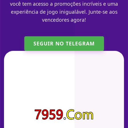
você tem acesso a promoções incríveis e uma
experiência de jogo inigualável. Junte-se aos
vencedores agora!
SEGUIR NO TELEGRAM