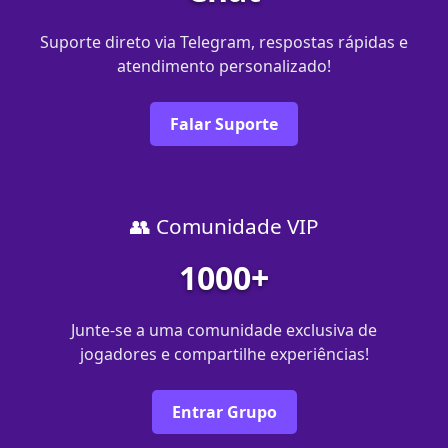
Suporte direto via Telegram, respostas rápidas e
atendimento personalizado!
Falar Suporte
👥 Comunidade VIP
1000+
Junte-se a uma comunidade exclusiva de
jogadores e compartilhe experiências!
Entrar Grupo