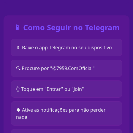
📱 Como Seguir no Telegram
📱 Baixe o app Telegram no seu dispositivo
🔍 Procure por "@7959.ComOficial"
👆 Toque em "Entrar" ou "Join"
🔔 Ative as notificações para não perder
nada