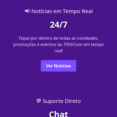
📢 Notícias em Tempo Real
24/7
Fique por dentro de todas as novidades,
promoções e eventos da 7959.Com em tempo
real!
Ver Notícias
💬 Suporte Direto
Chat