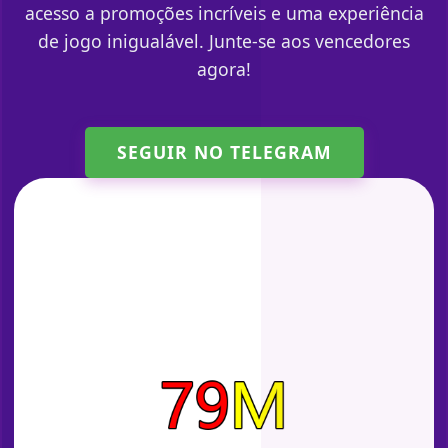
acesso a promoções incríveis e uma experiência
de jogo inigualável. Junte-se aos vencedores
agora!
SEGUIR NO TELEGRAM