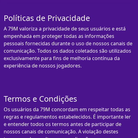
Políticas de Privacidade
A 79M valoriza a privacidade de seus usuários e está
empenhada em proteger todas as informações
pessoais fornecidas durante o uso de nossos canais de
comunicação. Todos os dados coletados são utilizados
exclusivamente para fins de melhoria contínua da
experiência de nossos jogadores.
Termos e Condições
Os usuários da 79M concordam em respeitar todas as
regras e regulamentos estabelecidos. É importante ler
e entender todos os termos antes de participar de
nossos canais de comunicação. A violação destes