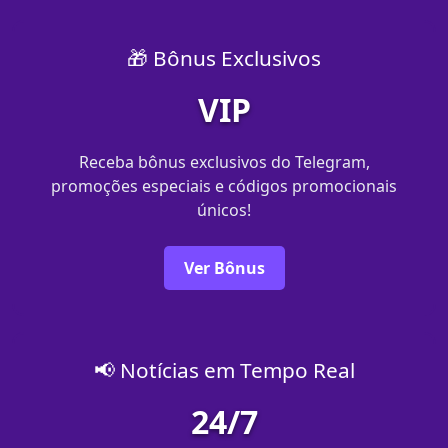
🎁 Bônus Exclusivos
VIP
Receba bônus exclusivos do Telegram,
promoções especiais e códigos promocionais
únicos!
Ver Bônus
📢 Notícias em Tempo Real
24/7