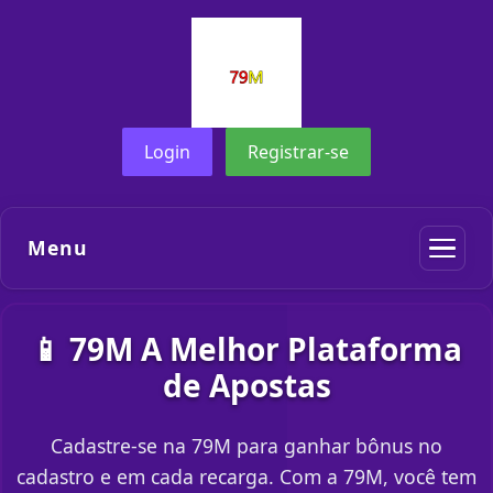
Login
Registrar-se
Menu
📱 79M A Melhor Plataforma
de Apostas
Cadastre-se na 79M para ganhar bônus no
cadastro e em cada recarga. Com a 79M, você tem