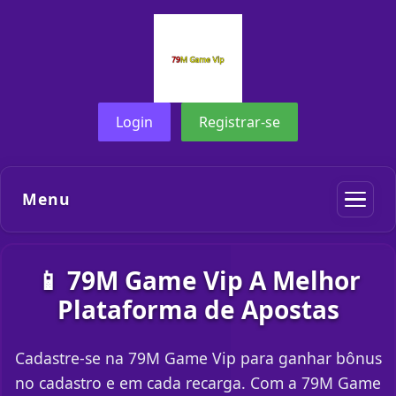
Login
Registrar-se
Menu
📱 79M Game Vip A Melhor
Plataforma de Apostas
Cadastre-se na 79M Game Vip para ganhar bônus
no cadastro e em cada recarga. Com a 79M Game