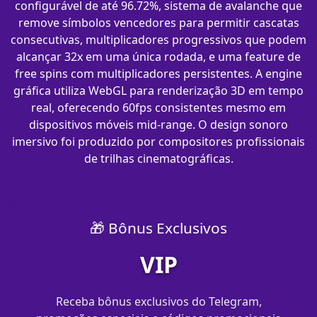
configurável de até 96.72%, sistema de avalanche que
remove símbolos vencedores para permitir cascatas
consecutivas, multiplicadores progressivos que podem
alcançar 32x em uma única rodada, e uma feature de
free spins com multiplicadores persistentes. A engine
gráfica utiliza WebGL para renderização 3D em tempo
real, oferecendo 60fps consistentes mesmo em
dispositivos móveis mid-range. O design sonoro
imersivo foi produzido por compositores profissionais
de trilhas cinematográficas.
🎁 Bônus Exclusivos
VIP
Receba bônus exclusivos do Telegram,