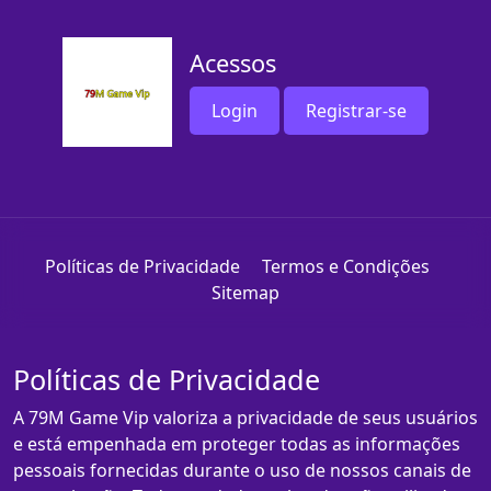
Acessos
Login
Registrar-se
Políticas de Privacidade
Termos e Condições
Sitemap
Políticas de Privacidade
A 79M Game Vip valoriza a privacidade de seus usuários
e está empenhada em proteger todas as informações
pessoais fornecidas durante o uso de nossos canais de