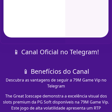
📱 Canal Oficial no Telegram!
📱 Benefícios do Canal
Descubra as vantagens de seguir a 79M Game Vip no
Telegram
The Great Icescape demonstra a excelência visual dos
slots premium da PG Soft disponíveis na 79M Game Vip.
Este jogo de alta volatilidade apresenta um RTP