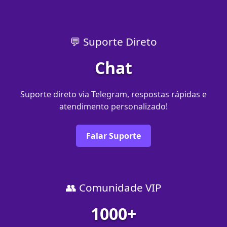
💬 Suporte Direto
Chat
Suporte direto via Telegram, respostas rápidas e
atendimento personalizado!
Falar Suporte
👥 Comunidade VIP
1000+