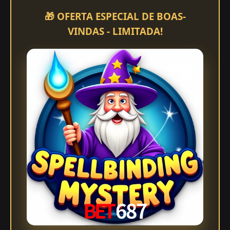
🎁 OFERTA ESPECIAL DE BOAS-
VINDAS - LIMITADA!