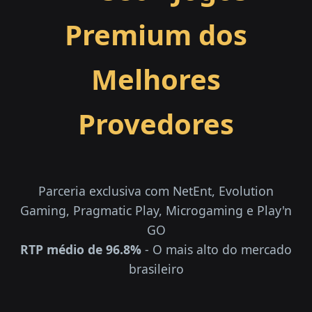
Premium dos
Melhores
Provedores
Parceria exclusiva com NetEnt, Evolution
Gaming, Pragmatic Play, Microgaming e Play'n
GO
RTP médio de 96.8%
- O mais alto do mercado
brasileiro