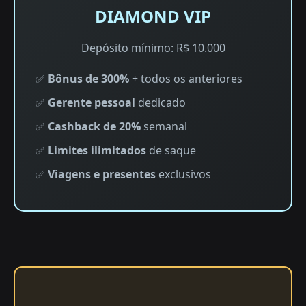
DIAMOND VIP
Depósito mínimo: R$ 10.000
✅
Bônus de 300%
+ todos os anteriores
✅
Gerente pessoal
dedicado
✅
Cashback de 20%
semanal
✅
Limites ilimitados
de saque
✅
Viagens e presentes
exclusivos