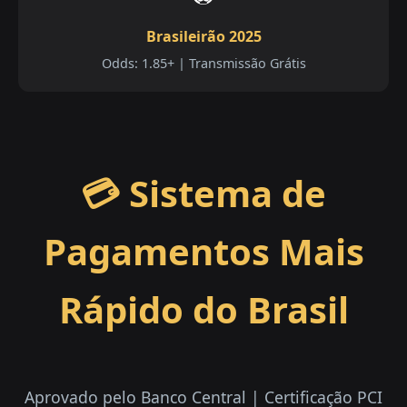
Brasileirão 2025
Odds: 1.85+ | Transmissão Grátis
💳 Sistema de
Pagamentos Mais
Rápido do Brasil
Aprovado pelo Banco Central | Certificação PCI