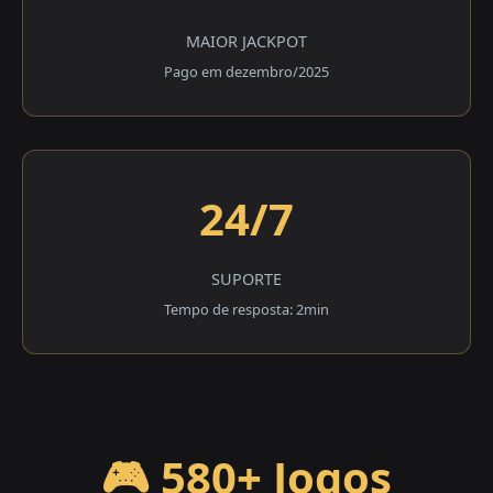
MAIOR JACKPOT
Pago em dezembro/2025
24/7
SUPORTE
Tempo de resposta: 2min
🎮 580+ Jogos