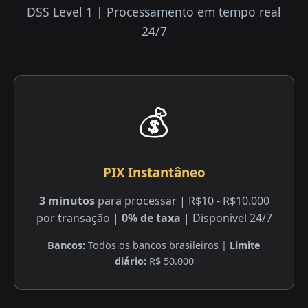
DSS Level 1 | Processamento em tempo real
24/7
💰
PIX Instantâneo
3 minutos
para processar | R$10 - R$10.000
por transação |
0% de taxa
| Disponível 24/7
Bancos:
Todos os bancos brasileiros |
Limite
diário:
R$ 50.000