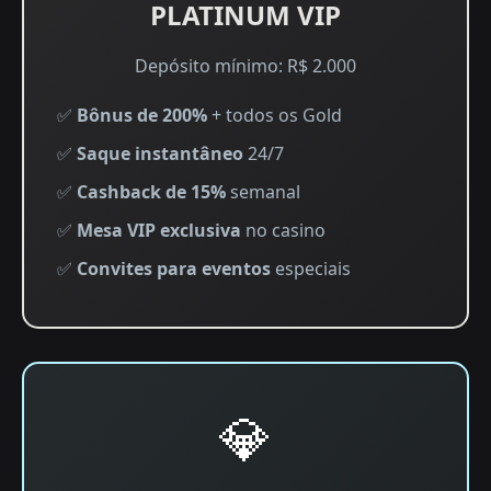
PLATINUM VIP
Depósito mínimo: R$ 2.000
✅
Bônus de 200%
+ todos os Gold
✅
Saque instantâneo
24/7
✅
Cashback de 15%
semanal
✅
Mesa VIP exclusiva
no casino
✅
Convites para eventos
especiais
💎