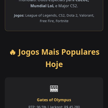
Mundial LoL
e Major CS2.
Jogos:
League of Legends, CS2, Dota 2, Valorant,
Free Fire, Fortnite
🔥 Jogos Mais Populares
Hoje
🎰
Gates of Olympus
RTP: 96.5% | Jackpot: R$ 45.280