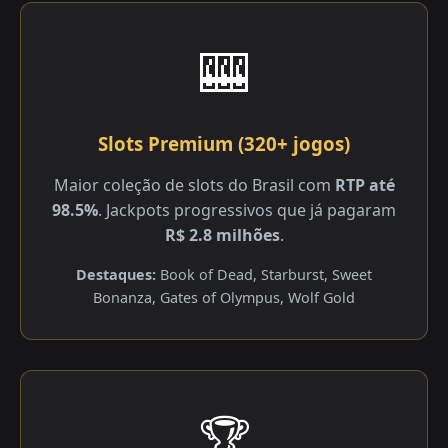
🎰
Slots Premium (320+ jogos)
Maior coleção de slots do Brasil com
RTP até
98.5%
. Jackpots progressivos que já pagaram
R$ 2.8 milhões
.
Destaques:
Book of Dead, Starburst, Sweet
Bonanza, Gates of Olympus, Wolf Gold
🏆