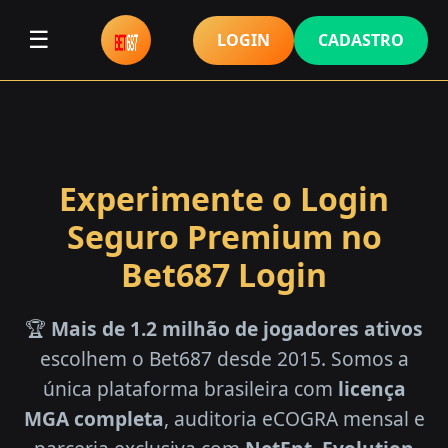
☰
LOGIN
CADASTRO
Experimente o Login
Seguro Premium no
Bet687 Login
🏆
Mais de 1.2 milhão de jogadores ativos
escolhem o Bet687 desde 2015. Somos a
única plataforma brasileira com
licença
MGA completa
, auditoria eCOGRA mensal e