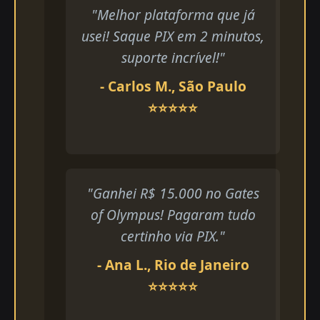
"Melhor plataforma que já
usei! Saque PIX em 2 minutos,
suporte incrível!"
- Carlos M., São Paulo
⭐⭐⭐⭐⭐
"Ganhei R$ 15.000 no Gates
of Olympus! Pagaram tudo
certinho via PIX."
- Ana L., Rio de Janeiro
⭐⭐⭐⭐⭐