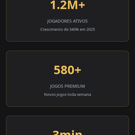
1.2M+
JOGADORES ATIVOS
Crescimento de 340% em 2025
580+
JOGOS PREMIUM
Novos jogos toda semana
3min