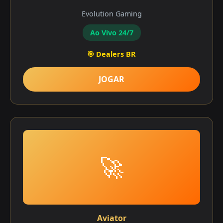
Evolution Gaming
Ao Vivo 24/7
🎯 Dealers BR
JOGAR
🚀
Aviator