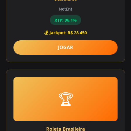
NetEnt
RTP: 96.1%
💰 Jackpot: R$ 28.450
JOGAR
🏆
Roleta Brasileira