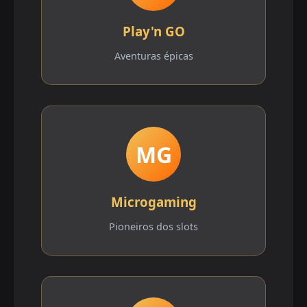
Play'n GO
Aventuras épicas
MG
Microgaming
Pioneiros dos slots