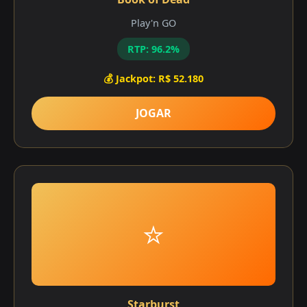
Play'n GO
RTP: 96.2%
💰 Jackpot: R$ 52.180
JOGAR
⭐
Starburst