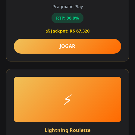
Pragmatic Play
RTP: 96.0%
💰 Jackpot: R$ 67.320
JOGAR
⚡
Lightning Roulette