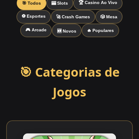
🏆 Casino Ao Vivo
🎯 Todos
🎰 Slots
⚽ Esportes
🚀 Crash Games
🎲 Mesa
🎮 Arcade
🔥 Populares
🆕 Novos
🎯 Categorias de
Jogos