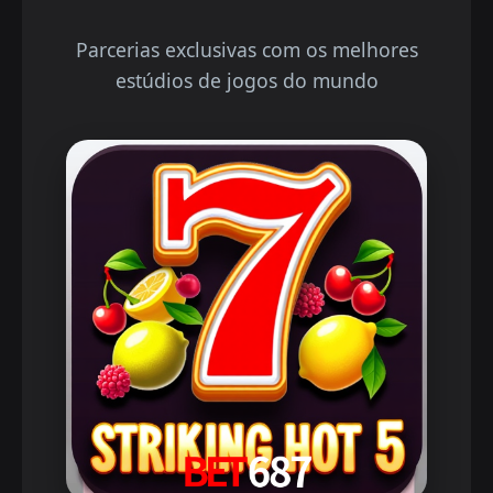
Parcerias exclusivas com os melhores
estúdios de jogos do mundo