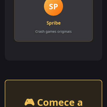
SP
Spribe
Crash games originais
🎮 Comece a