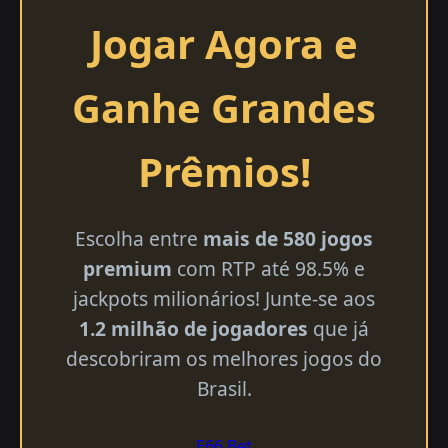
Jogar Agora e
Ganhe Grandes
Prêmios!
Escolha entre
mais de 580 jogos
premium
com RTP até 98.5% e
jackpots milionários! Junte-se aos
1.2 milhão de jogadores
que já
descobriram os melhores jogos do
Brasil.
E66 Bet