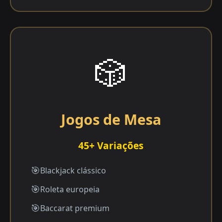
🎲
Jogos de Mesa
45+ Variações
Blackjack clássico
Roleta europeia
Baccarat premium