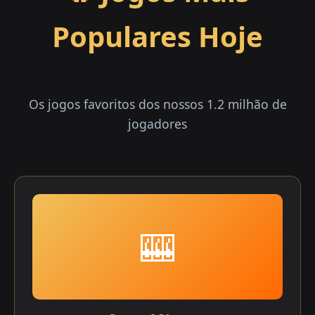
Populares Hoje
Os jogos favoritos dos nossos 1.2 milhão de
jogadores
🎰